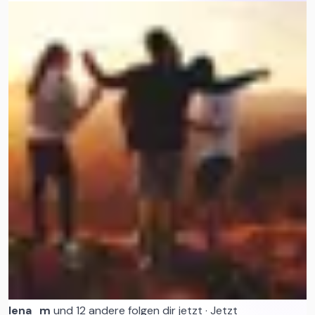
Reddit
Telegram
Facebook
YouTube
Threads
Über uns
Bestellung verfolgen
WhatsApp
lena_m
und 12 andere folgen dir jetzt
·
Jetzt