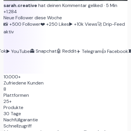
sarah.creative
hat deinen Kommentar geliked
·
5 Min
+1.284
Neue Follower diese Woche
📸 +500 Follower
❤️ +250 Likes
▶️ +10k Views
🚀 Drip-Feed
aktiv
👻 Snapchat
🤖 Reddit
🧵 Th
 YouTube
✈️ Telegram
👍 Facebook
10.000+
Zufriedene Kunden
8
Plattformen
25
+
Produkte
30 Tage
Nachfüllgarantie
Schnellzugriff