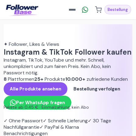
Bestellung
Instagram Follower
✦ Follower, Likes & Views
TikTok Follower
Instagram & TikTok
Follower kaufen
Instagram Likes
Instagram, TikTok, YouTube und mehr. Schnell,
unkompliziert und zum fairen Preis. Kein Abo, kein
TikTok Likes
Passwort nötig.
8
Plattformen
25
+
Produkte
10.000+
zufriedene Kunden
Alle Produkte ansehen
Bestellung verfolgen
ALLE PRODUKTE
Instagram
Per WhatsApp fragen
Pakete ab 0,45 € · Einmalzahlung, kein Abo
TikTok
✓ Ohne Passwort
✓ Schnelle Lieferung
✓ 30 Tage
Nachfüllgarantie
✓ PayPal & Klarna
Snapchat
Benachrichtigungen