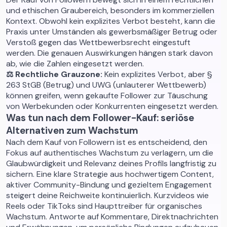
und ethischen Graubereich, besonders im kommerziellen
Kontext. Obwohl kein explizites Verbot besteht, kann die
Praxis unter Umständen als gewerbsmäßiger Betrug oder
Verstoß gegen das Wettbewerbsrecht eingestuft
werden. Die genauen Auswirkungen hängen stark davon
ab, wie die Zahlen eingesetzt werden.
⚖️ Rechtliche Grauzone:
Kein explizites Verbot, aber §
263 StGB (Betrug) und UWG (unlauterer Wettbewerb)
können greifen, wenn gekaufte Follower zur Täuschung
von Werbekunden oder Konkurrenten eingesetzt werden.
Was tun nach dem Follower-Kauf: seriöse
Alternativen zum Wachstum
Nach dem Kauf von Followern ist es entscheidend, den
Fokus auf authentisches Wachstum zu verlagern, um die
Glaubwürdigkeit und Relevanz deines Profils langfristig zu
sichern. Eine klare Strategie aus hochwertigem Content,
aktiver Community-Bindung und gezieltem Engagement
steigert deine Reichweite kontinuierlich. Kurzvideos wie
Reels oder TikToks sind Haupttreiber für organisches
Wachstum. Antworte auf Kommentare, Direktnachrichten